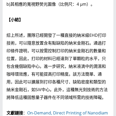
b)其相應的寬視野熒光圖像（比例尺：4 μm）。
【小結】
綜上所述，團隊已經開發了一種直接的納米級EHD打印
技術，可以隨意放置含有點缺陷的納米金剛石。通過打
印條件證明，可以按需控制打印的納米金剛石的數量和
位置，因此，打印的材料已經達到了單顆粒的水平，只
包含幾個缺陷中心。進一步研究，納米液滴中的潤濕和
咖啡環效應，有可能提高打印精度。該方法簡單、通
用，因此可以擴展到打印各種尺寸、缺陷密度和類型的
納米金剛石，如SiV中心。此外，這種無光刻技術的方法
將降低這種固態量子器件在不同領域所需的技術障礙。
文獻鏈接
：
On-Demand, Direct Printing of Nanodiam