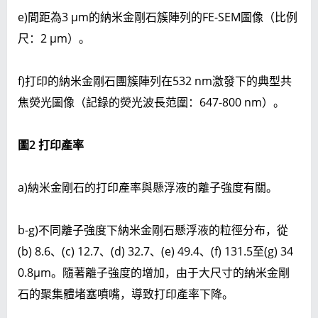
e)間距為3 μm的納米金剛石簇陣列的FE-SEM圖像（比例
尺：2 μm）。
f)打印的納米金剛石團簇陣列在532 nm激發下的典型共
焦熒光圖像（記錄的熒光波長范圍：647-800 nm）。
圖
2
打印產率
a)納米金剛石的打印產率與懸浮液的離子強度有關。
b-g)不同離子強度下納米金剛石懸浮液的粒徑分布，從
(b) 8.6、(c) 12.7、(d) 32.7、(e) 49.4、(f) 131.5至(g) 34
0.8μm。隨著離子強度的增加，由于大尺寸的納米金剛
石的聚集體堵塞噴嘴，導致打印產率下降。