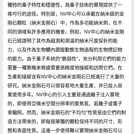
獨特的量子特性和穩健性，為量子技術的實現提供了一
條可行的途徑。特別是，NV中心可以承載在納米級的金
剛石顆粒（納米金剛石）中，作為多功能納米劑，在不
同的領域有許多應用的機會。例如，NV中心的納米金剛
石已經證明了其作為磁測和測溫的納米尺度探針的能
力，以及作為生物體內跟蹤動態生物過程的生物標記物
的能力。由于量子系統的“脆弱性”，充分利用它們的能力
需要一種策略來根據需要高精度地操縱和訪問它們。在
生產和操縱含有NV中心的納米金剛石已經進行了大量的
研究。納米金剛石可以很容易地大量生產，并已投入商
業使用多年。NV中心的引入主要是通過離子注入實現
的，即使用亞微米空間分辨率的聚焦氮、氦離子或電子
束輻照。然而，納米金剛石的“不均勻”性質是由它們的制
造方法帶來的，即每個單獨的顆粒保持不同的尺寸、形
態和表面性質。這進一步使得難以實現納米金剛石可以