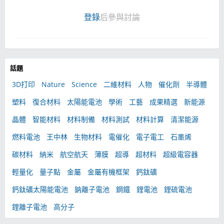
登錄
后參與討論
話題
3D打印
Nature
Science
二維材料
人物
催化劑
半導體
塑料
復合材料
太陽能電池
學術
工藝
成果精選
新能源
晶體
智能材料
材料制備
材料測試
材料計算
清潔能源
燃料電池
王中林
生物材料
電催化
電子電工
石墨烯
碳材料
納米
航空航天
薄膜
超導
超材料
超級電容器
輕量化
量子點
金屬
金屬有機框架
鈣鈦礦
鈣鈦礦太陽能電池
鈉離子電池
鋼鐵
鋰電池
鋰硫電池
鋰離子電池
高分子