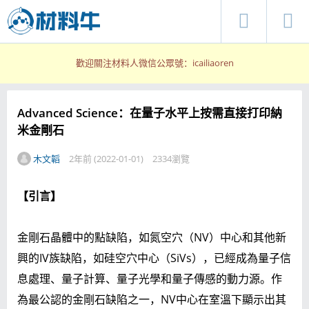
歡迎關注材料人微信公眾號：icailiaoren
Advanced Science：在量子水平上按需直接打印納
米金剛石
木文韜
2年前 (2022-01-01)
2334瀏覽
【引言】
金剛石晶體中的點缺陷，如氮空穴（NV）中心和其他新
興的IV族缺陷，如硅空穴中心（SiVs），已經成為量子信
息處理、量子計算、量子光學和量子傳感的動力源。作
為最公認的金剛石缺陷之一，NV中心在室溫下顯示出其