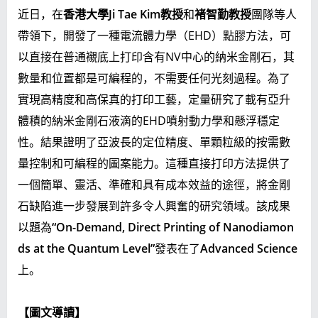
近日，在
香港大學Ji Tae Kim教授
和
褚智勤教授
團隊等人
帶領下，開發了一種電流體力學（EHD）點膠方法，可
以直接在普通襯底上打印含有NV中心的納米金剛石，其
數量和位置都是可編程的，不需要任何光刻過程。為了
實現高精度和高保真的打印工藝，定量研究了載有亞升
體積的納米金剛石液滴的EHD噴射動力學和懸浮穩定
性。結果證明了亞波長的定位精度、單顆粒級的按需數
量控制和可編程的圖案能力。這種直接打印方法提供了
一個簡單、靈活、準確和具有成本效益的途徑，將金剛
石缺陷進一步發展到許多令人興奮的研究領域。該成果
以題為
“On-Demand, Direct Printing of Nanodiamon
ds at the Quantum Level”
發表在了
Advanced Science
上。
【圖文導讀】