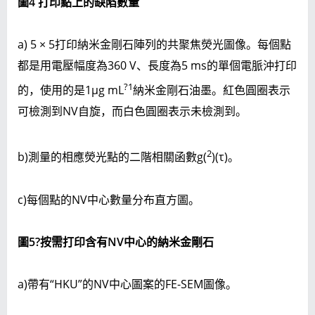
圖
4 打印點上的缺陷數量
a) 5 × 5打印納米金剛石陣列的共聚焦熒光圖像。每個點
都是用電壓幅度為360 V、長度為5 ms的單個電脈沖打印
?1
的，使用的是1μg mL
納米金剛石油墨。紅色圓圈表示
可檢測到NV自旋，而白色圓圈表示未檢測到。
2
b)測量的相應熒光點的二階相關函數g(
)(τ)。
c)每個點的NV中心數量分布直方圖。
圖
5
?按需打印含有NV中心的納米金剛石
a)帶有“HKU”的NV中心圖案的FE-SEM圖像。