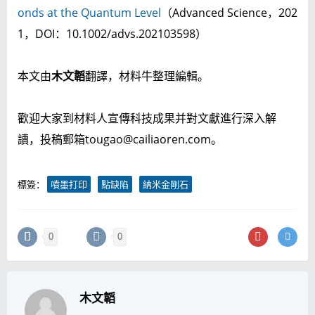
onds at the Quantum Level
（Advanced Science，202
1，DOI：10.1002/advs.202103598）
本文由
木文韜
翻譯，材料牛整理編輯。
歡迎大家到材料人宣傳科技成果并對文獻進行深入解
讀，
投稿郵箱tougao@cailiaoren.com
。
標簽：
噴墨打印
點缺陷
納米金剛石
0
0
木文韜