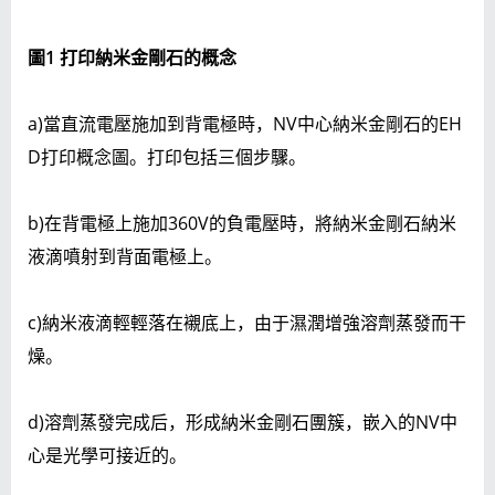
圖
1 打印納米金剛石的概念
a)當直流電壓施加到背電極時，NV中心納米金剛石的EH
D打印概念圖。打印包括三個步驟。
b)在背電極上施加360V的負電壓時，將納米金剛石納米
液滴噴射到背面電極上。
c)納米液滴輕輕落在襯底上，由于濕潤增強溶劑蒸發而干
燥。
d)溶劑蒸發完成后，形成納米金剛石團簇，嵌入的NV中
心是光學可接近的。