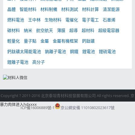
晶體
智能材料
材料制備
材料測試
材料計算
清潔能源
燃料電池
王中林
生物材料
電催化
電子電工
石墨烯
碳材料
納米
航空航天
薄膜
超導
超材料
超級電容器
輕量化
量子點
金屬
金屬有機框架
鈣鈦礦
鈣鈦礦太陽能電池
鈉離子電池
鋼鐵
鋰電池
鋰硫電池
鋰離子電池
高分子
Copyright ? 2011-2016 北京泰坦青材科技發展有限公司 All rights reserved. 京
暴力肉体进入hdxxxx
ICP備16006889號-1
京公網安備 11010802023617號