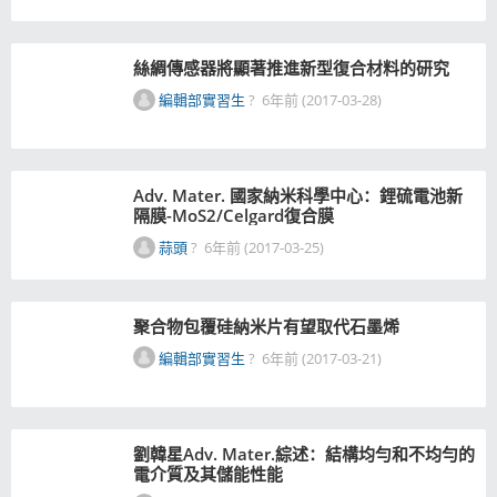
絲綢傳感器將顯著推進新型復合材料的研究
編輯部實習生
?
6年前 (2017-03-28)
Adv. Mater. 國家納米科學中心：鋰硫電池新
隔膜-MoS2/Celgard復合膜
蒜頭
?
6年前 (2017-03-25)
聚合物包覆硅納米片有望取代石墨烯
編輯部實習生
?
6年前 (2017-03-21)
劉韓星Adv. Mater.綜述：結構均勻和不均勻的
電介質及其儲能性能