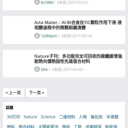
kv1004
?
6年前 (2017-03-21)
Acta Mater. : Al-Bi合金在TiC顆粒作用下液-液
相變過程中的微觀組織演變
123htpcn
?
6年前 (2017-03-10)
Nature子刊：多功能完全可回收的碳纖維增強
耐熱共價熱固性先進復合材料
Dirk
?
6年前 (2017-03-09)
« 上一頁
下一頁 »
話題
3D打印
Nature
Science
二維材料
人物
催化劑
半導體
塑料
復合材料
太陽能電池
學術
工藝
成果精選
新能源