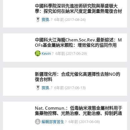
中國科學院深圳先進技術研究院與華盛頓大
學：探究如何在納米尺度定量測量熱電復合材
料熱導
猜猜.
?
6年前 (2017-08-24)
中國科大江海龍Chem.Soc.Rev.最新綜述：M
OFs基金屬納米顆粒：增效催化的協同作用
Kevin
?
6年前 (2017-06-29)
新疆理化所：合成光催化高選擇性去除NO的
復合材料
猜猜.
?
6年前 (2017-06-13)
Nat. Commun.：低毒納米液態金屬材料用于
集藥物控釋、光熱治療、光動治療、抑制鈣通
量和光聲成像
編輯部實習生
?
6年前 (2017-06-08)