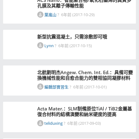
ACS Nano：智能聚合物/氧化石墨烯的異質多
孔膜及其離子傳輸性能
葉嵐山
?
6年前 (2017-10-29)
新型抗震混凝土，只需涂敷即可哦
Lynn
?
6年前 (2017-10-15)
北航劉明杰Angew. Chem. Int. Ed.：具備可變
換機械性能和自愈合能力的雙相協同凝膠材料
編輯部實習生
?
6年前 (2017-10-01)
Acta Mater.：SLM制備原位TiAl / TiB2金屬基
復合材料的結構演變和納米硬度的提高
teliduxing
?
6年前 (2017-09-03)